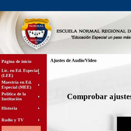
Ajustes de Audio/Video
Página de inicio
Lic. en Ed. Especial
(LEE)
Maestría en Ed.
Especial (MEE)
Política de la
Comprobar ajuste
Institución
Historia
The own
Radio y TV