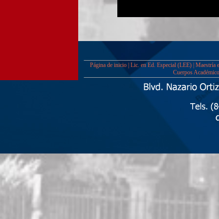
Página de inicio
|
Lic. en Ed. Especial (LEE)
|
Maestría 
Cuerpos Académic