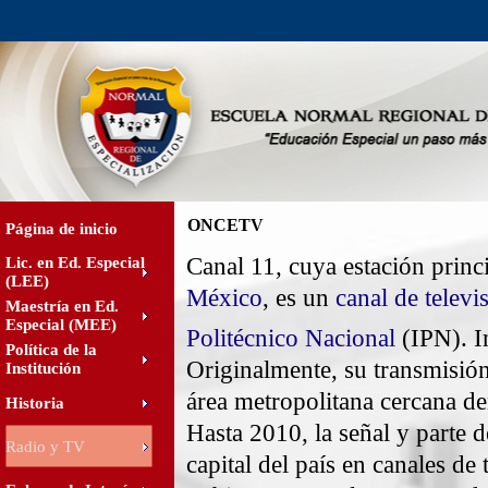
ONCETV
Página de inicio
Canal 11, cuya estación prin
Lic. en Ed. Especial
(LEE)
México
, es un
canal de televi
Maestría en Ed.
Especial (MEE)
Politécnico Nacional
(IPN). I
Política de la
Originalmente, su transmisión
Institución
área metropolitana cercana d
Historia
Hasta 2010, la señal y parte 
Radio y TV
capital del país en canales de