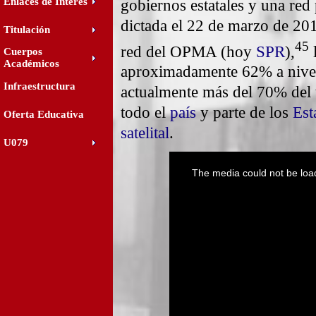
Enlaces de Interés
gobiernos estatales y una red 
dictada el 22 de marzo de 201
Titulación
4
5
red del OPMA (hoy
SPR
),
​
Cuerpos
Académicos
aproximadamente 62% a nivel
Infraestructura
actualmente más del 70% del t
todo el
país
y parte de los
Est
Oferta Educativa
satelital
.
U079
This
is
a
The media could not be load
modal
window.